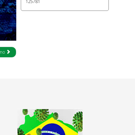
125781
imo